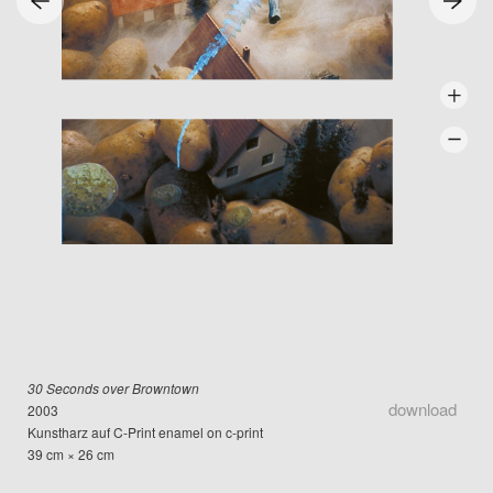
30 Seconds over Browntown
download
2003
Kunstharz auf C-Print enamel on c-print
39 cm × 26 cm