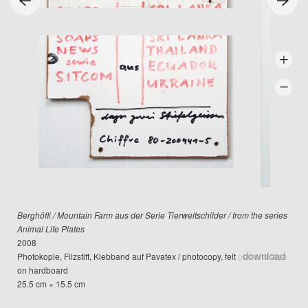
Berghöfli / Mountain Farm aus der Serie Tierweltschilder / from the series
Animal Life Plates
2008
download
Photokopie, Filzstift, Klebband auf Pavatex / photocopy, felt pen and tape
on hardboard
25.5 cm × 15.5 cm